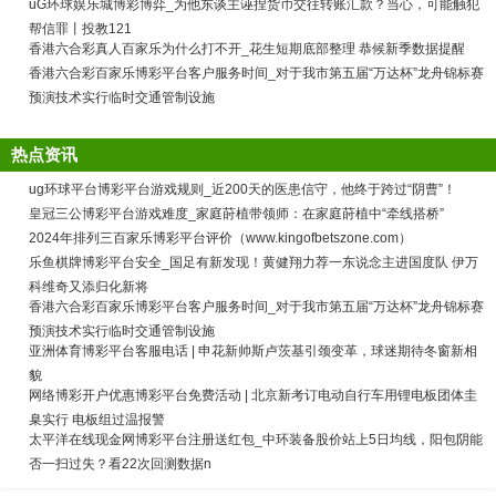
uG环球娱乐城博彩博弈_为他东谈主诬捏货币交往转账汇款？当心，可能触犯
帮信罪丨投教121
香港六合彩真人百家乐为什么打不开_花生短期底部整理 恭候新季数据提醒
香港六合彩百家乐博彩平台客户服务时间_对于我市第五届“万达杯”龙舟锦标赛
预演技术实行临时交通管制设施
热点资讯
ug环球平台博彩平台游戏规则_近200天的医患信守，他终于跨过“阴曹”！
皇冠三公博彩平台游戏难度_家庭莳植带领师：在家庭莳植中“牵线搭桥”
2024年排列三百家乐博彩平台评价（www.kingofbetszone.com）
乐鱼棋牌博彩平台安全_国足有新发现！黄健翔力荐一东说念主进国度队 伊万
科维奇又添归化新将
香港六合彩百家乐博彩平台客户服务时间_对于我市第五届“万达杯”龙舟锦标赛
预演技术实行临时交通管制设施
亚洲体育博彩平台客服电话 | 申花新帅斯卢茨基引颈变革，球迷期待冬窗新相
貌
网络博彩开户优惠博彩平台免费活动 | 北京新考订电动自行车用锂电板团体圭
臬实行 电板组过温报警
太平洋在线现金网博彩平台注册送红包_中环装备股价站上5日均线，阳包阴能
否一扫过失？看22次回测数据n