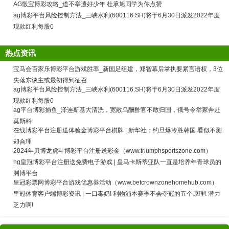
AG骰宝博彩攻略_道不举遗好少年 杜承旭同学为你点赞
ag博彩平台风险控制方法_三峡水利(600116.SH)将于6月30日派发2022年度
现款红利每股0
热点资讯
宝马会百家乐博彩平台游戏胜率_新国足组建，郑智幕后掌执要紧言语权，3位
失落东谈主或最初得到征召
ag博彩平台风险控制方法_三峡水利(600116.SH)将于6月30日派发2022年度
现款红利每股0
ag平台博彩捕鱼_泽连斯基大清洗，宽敞乌酬酢官不敢归国，俄号令举家奔赴
莫斯科
在线博彩平台注册送体验金博彩平台棋牌 | 新华社：约旦爆冷胜韩国 看似不测
却合理
2024年贝博龙虎斗博彩平台注册送彩金（www.triumphsportszone.com）
hg皇冠博彩平台注册送免费电子游戏 | 皇马卡斯蒂亚队一直是培养年青球员的
渊博平台
皇冠彩票网博彩平台游戏优惠券活动（www.betcrownzonehomehub.com）
皇冠体育客户端博彩资讯 | 一口毒奶! 利物浦本赛季不会夺冠的五个原理! 潜力
乏力啊!