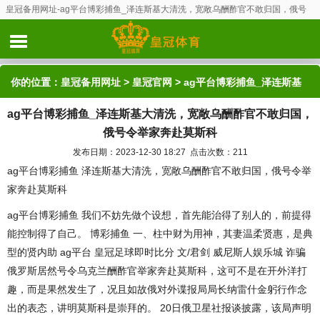
皇冠备用网址-ag平台博彩捕鱼_泽连斯基大清洗，宽敞乌酬酢官不敢归国，俄号
令举家奔赴莫斯科
你的位置：
皇冠备用网址
>
皇冠官网
> ag平台博彩捕鱼_泽连斯基
ag平台博彩捕鱼_泽连斯基大清洗，宽敞乌酬酢官不敢归国，
大清洗，宽敞乌酬酢官不敢归国，俄号令举家奔赴莫斯科
俄号令举家奔赴莫斯科
发布日期：2023-12-30 18:27 点击次数：211
ag平台博彩捕鱼 泽连斯基大清洗，宽敞乌酬酢官不敢归国，俄号令举
家奔赴莫斯科
ag平台博彩捕鱼 我们不妨先做个设想，首先能治得了别人的，前提得
能控制得了自己。 博彩捕鱼 一、柱中财为用神，其妻温柔贤惠，是典
型的贤内助 ag平台 皇冠足球即时比分 文/君剑 威尼斯人娱乐城 诈骗
俄罗斯居然号令乌克兰酬酢官举家奔赴莫斯科，这可不是在开外洋打
趣，而是果然发生了，况且如故俄对外谍报局局长纳雷什金躬行作念
出的表态，讲明莫斯科是崇拜的。 20日俄卫星社报谈披露，该局声明